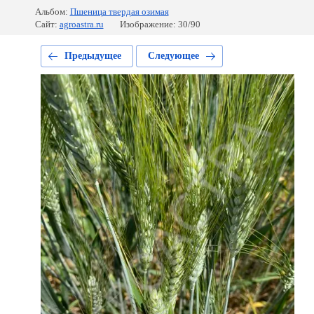
Альбом:
Пшеница твердая озимая
Сайт:
agroastra.ru
Изображение: 30/90
Предыдущее
Следующее