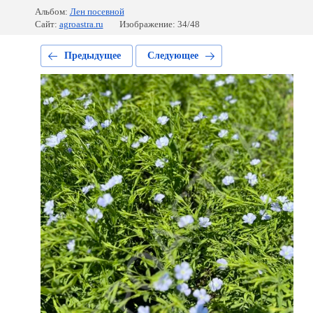
Альбом:
Лен посевной
Сайт:
agroastra.ru
Изображение: 34/48
Предыдущее
Следующее