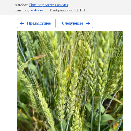
Альбом:
Пшеница мягкая озимая
Сайт:
agroastra.ru
Изображение: 52/161
Предыдущее
Следующее