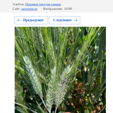
Альбом:
Пшеница твердая озимая
Сайт:
agroastra.ru
Изображение: 10/90
Предыдущее
Следующее