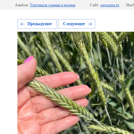
Альбом:
Тритикале озимая и яровая
Сайт:
agroastra.ru
Изоб
Предыдущее
Следующее