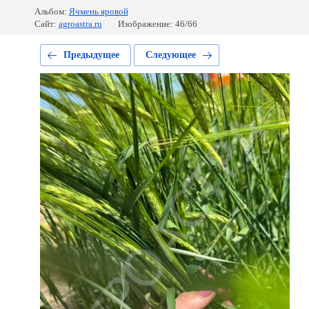
Альбом:
Ячмень яровой
Сайт:
agroastra.ru
Изображение: 46/66
Предыдущее
Следующее