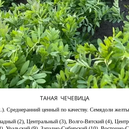
ТАНАЯ ЧЕЧЕВИЦА
.).
Среднеранний ценный по качеству. Семядоли желты
падный (2), Центральный (3), Волго-Вятский (4), Цент
), Уральский (9), Западно-Сибирский (10), Восточно-