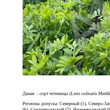
Даная
-
сорт
чечевицы
(Lens culinaris Medik
Регионы допуска: Северный (1), Северо-За
(6), Средневолжский (7), Нижневолжский (8