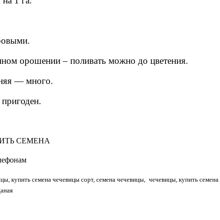
на 1 га.
ровыми.
енном орошении – поливать можно до цветения.
дняя — много.
 пригоден.
УПИТЬ СЕМЕНА
лефонам
ицы, купить семена чечевицы сорт, семена чечевицы,
чечевицы, купить семена 
Даная