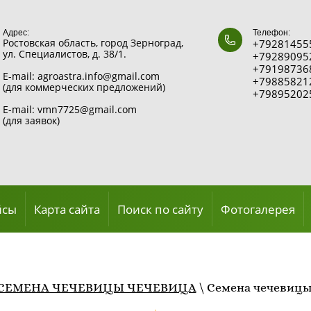
Адрес:
Телефон:
Ростовская область, город Зерноград,
+792814555
ул. Специалистов, д. 38/1.
+792890952
+791987368
E-mail: agroastra.info@gmail.com
+798858212
(для коммерческих предложений)
+798952025
E-mail: vmn7725@gmail.com
(для заявок)
йсы
Карта сайта
Поиск по сайту
Фотогалерея
СЕМЕНА ЧЕЧЕВИЦЫ ЧЕЧЕВИЦА
\
Семена чечевиц