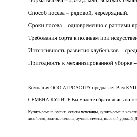
Норма высева – 2,0-2,2 млн. всхожих семян 
Способ посева – рядовой, черезрядный.
Сроки посева – одновременно с ранними я
Требования сорта к поливам при искусств
Интенсивность развития клубеньков – сре
Пригодность к механизированной уборке –
Компания ООО АГРОАСТРА предлагает Вам К
СЕМЕНА КУПИТЬ Вы можете обратившись по те
Купить семена, купить семена чечевицы, купить семена чечев
хозяйство, элитные семена, лучшие семена, высокий урожай, 