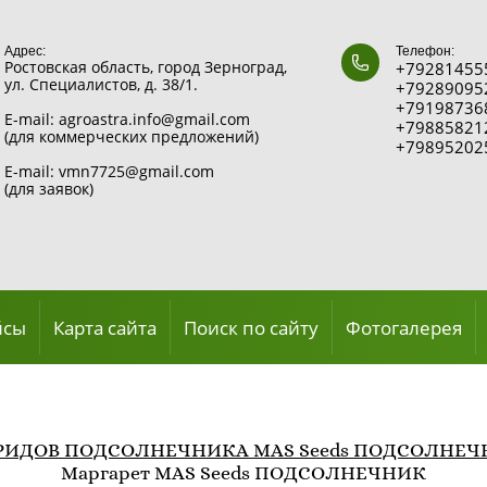
Адрес:
Телефон:
Ростовская область, город Зерноград,
+792814555
ул. Специалистов, д. 38/1.
+792890952
+791987368
E-mail: agroastra.info@gmail.com
+798858212
(для коммерческих предложений)
+798952025
E-mail: vmn7725@gmail.com
(для заявок)
йсы
Карта сайта
Поиск по сайту
Фотогалерея
РИДОВ ПОДСОЛНЕЧНИКА MAS Seeds ПОДСОЛНЕ
Маргарет MAS Seeds ПОДСОЛНЕЧНИК